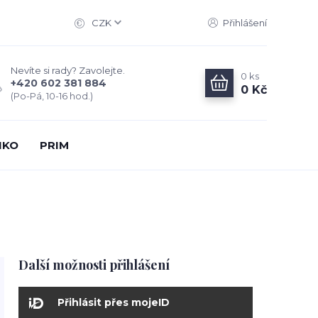
CZK
Přihlášení
Nevíte si rady? Zavolejte.
0
ks
+420 602 381 884
0 Kč
(Po-Pá, 10-16 hod.)
IKO
PRIM
Další možnosti přihlášení
Přihlásit přes mojeID