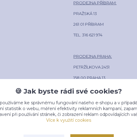
PRODEJNA PŘÍBRAM:
PRAŽSKÁ 13
261 01 PŘÍBRAM
TEL. 316 621 974
PRODEJNA PRAHA:
PETRŽÍLKOVA 2451
158 00 PRAHA 13
POLIKLINIKA LÍPA CENTRUM
🍪 Jak byste rádi své cookies?
TEL. 602 381 884
 používáme ke správnému fungování našeho e-shopu a v případě
ní statistik o webu, měření efektivity reklamních kampaní, zap
vení při používání stránek, či zobrazení reklam odpovídajících v
Více k využití cookies