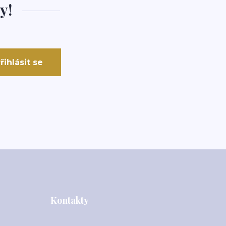
y!
řihlásit se
Kontakty