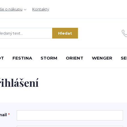
še o nákupu
Kontakty
Hledat
OT
FESTINA
STORM
ORIENT
WENGER
SE
ihlášení
mail
*