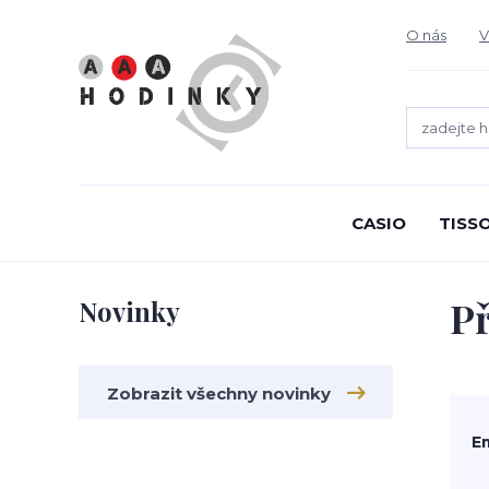
O nás
V
CASIO
TISS
Př
Novinky
Zobrazit všechny novinky
E