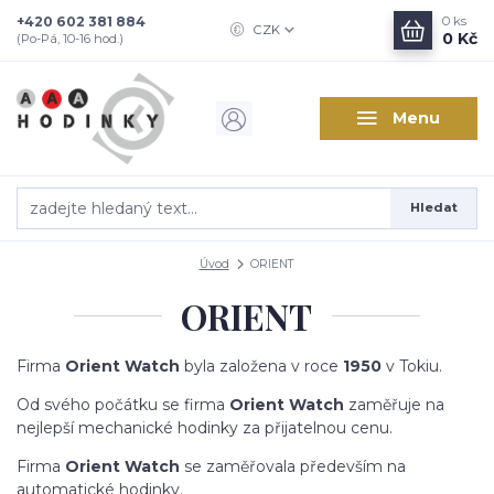
+420 602 381 884
0
ks
CZK
0 Kč
(Po-Pá, 10-16 hod.)
Menu
Hledat
Úvod
ORIENT
ORIENT
Firma
Orient Watch
byla založena v roce
1950
v Tokiu.
Od svého počátku se firma
Orient Watch
zaměřuje na
nejlepší mechanické hodinky za přijatelnou cenu.
Firma
Orient Watch
se zaměřovala především na
automatické hodinky.