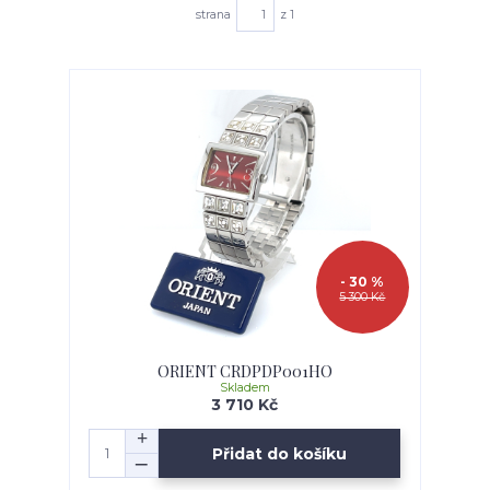
strana
z 1
- 30 %
5 300 Kč
ORIENT CRDPDP001HO
Skladem
3 710 Kč
Přidat do košíku