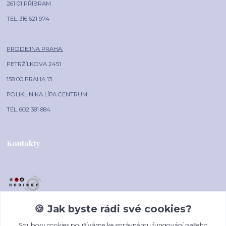
261 01 PŘÍBRAM
TEL. 316 621 974
PRODEJNA PRAHA:
PETRŽÍLKOVA 2451
158 00 PRAHA 13
POLIKLINIKA LÍPA CENTRUM
TEL. 602 381 884
Kontakty
🍪 Jak byste rádi své cookies?
AAA-HODINKY.CZ
Soubory cookies používáme ke správnému fungování našeho