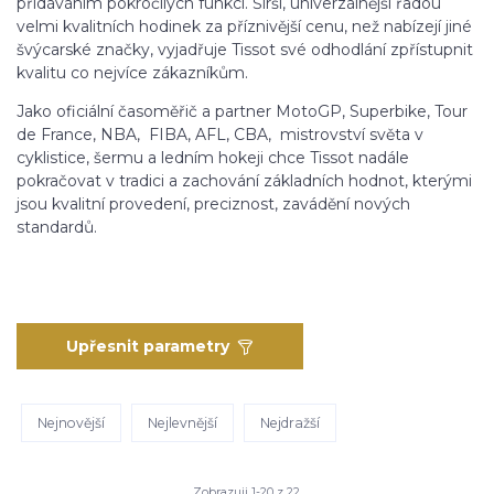
přidáváním pokročilých funkcí. Širší, univerzálnější řadou
velmi kvalitních hodinek za příznivější cenu, než nabízejí jiné
švýcarské značky, vyjadřuje Tissot své odhodlání zpřístupnit
kvalitu co nejvíce zákazníkům.
Jako oficiální časoměřič a partner MotoGP, Superbike, Tour
de France, NBA, FIBA, AFL, CBA, mistrovství světa v
cyklistice, šermu a ledním hokeji chce Tissot nadále
pokračovat v tradici a zachování základních hodnot, kterými
jsou kvalitní provedení, preciznost, zavádění nových
standardů.
Upřesnit parametry
Nejnovější
Nejlevnější
Nejdražší
Zobrazuji 1-20 z 22