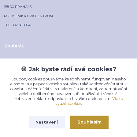
158 00 PRAHA 13
POLIKLINIKA LÍPA CENTRUM
TEL. 602 381 884
Kontakty
🍪 Jak byste rádi své cookies?
AAA-HODINKY.CZ
Soubory cookies používáme ke správnému fungování našeho
+420 602 381 884
e-shopu a v případě vašeho souhlasu také ke sledování statistik
o webu, měření efektivity reklamních kampaní, zapamatování
(Po-Pá, 10-16 hod.)
vašeho oblíbeného nastavení při používání stránek, či
zobrazení reklam odpovídajících vašim preferencím.
Více k
prodej@aaa-hodinky.cz
využití cookies
Souhlasím
Nastavení