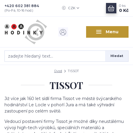
+420 602 381 884
0
ks
CZK
0 Kč
(Po-Pá, 10-16 hod.)
Menu
Hledat
Úvod
TISSOT
TISSOT
Již více jak 160 let sídlí firma Tissot ve městě švýcarského
hodinářství Le Locle v pohoří Jura a má také výhradní
zastoupení po celém světě.
Vedoucí postavení firmy Tissot je možné díky neustálému
vývoji high-tech výrobků, speciálních materiálů a