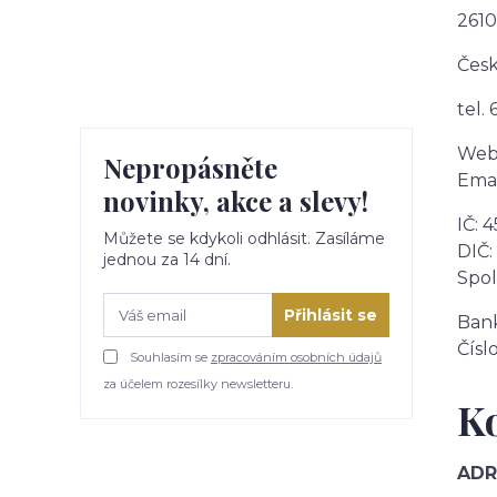
2610
Česk
tel.
Web
Nepropásněte
Emai
novinky, akce a slevy!
IČ: 
Můžete se kdykoli odhlásit. Zasíláme
DIČ:
jednou za 14 dní.
Spol
Přihlásit se
Ban
Čísl
Souhlasím se
zpracováním osobních údajů
za účelem rozesílky newsletteru.
K
ADR