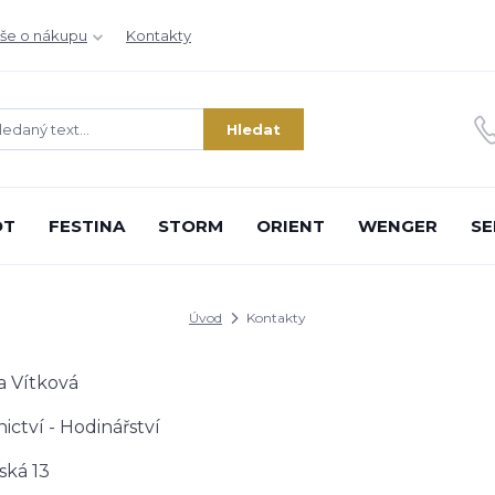
še o nákupu
Kontakty
Hledat
OT
FESTINA
STORM
ORIENT
WENGER
SE
Úvod
Kontakty
a Vítková
nictví - Hodinářství
ská 13