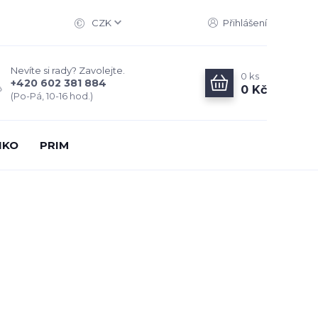
CZK
Přihlášení
Nevíte si rady? Zavolejte.
0
ks
+420 602 381 884
0 Kč
(Po-Pá, 10-16 hod.)
IKO
PRIM