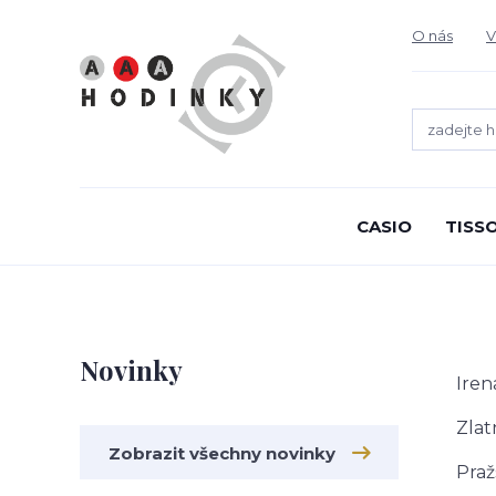
O nás
V
CASIO
TISS
Novinky
Iren
Zlat
Zobrazit všechny novinky
Praž