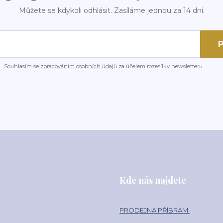
Můžete se kdykoli odhlásit. Zasíláme jednou za 14 dní.
P
Souhlasím se
zpracováním osobních údajů
za účelem rozesílky newsletteru.
Kde nás najdete
PRODEJNA PŘÍBRAM: