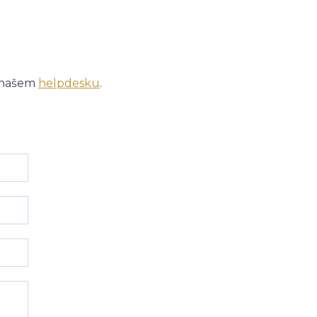
a našem
helpdesku
.