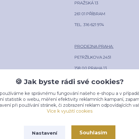
PRAŽSKÁ 13
261 01 PŘÍBRAM
TEL. 316 621 974
PRODEJNA PRAHA:
PETRŽÍLKOVA 2451
158 00 PRAHA 13
POLIKLINIKA LÍPA CENTRUM
🍪 Jak byste rádi své cookies?
TEL. 602 381 884
 používáme ke správnému fungování našeho e-shopu a v případě
ní statistik o webu, měření efektivity reklamních kampaní, zap
vení při používání stránek, či zobrazení reklam odpovídajících v
Více k využití cookies
Souhlasím
Nastavení