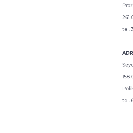
Praž
261 
tel.
ADR
Seyd
158 
Poli
tel.