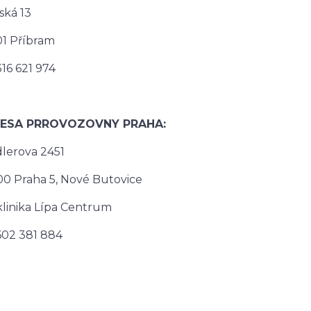
ská 13
01 Příbram
 316 621 974
ESA PRROVOZOVNY PRAHA:
lerova 2451
00 Praha 5, Nové Butovice
klinika Lípa Centrum
 602 381 884