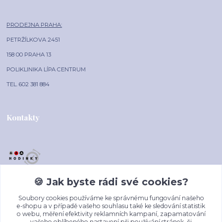
PRODEJNA PRAHA:
PETRŽÍLKOVA 2451
158 00 PRAHA 13
POLIKLINIKA LÍPA CENTRUM
TEL. 602 381 884
Kontakty
🍪 Jak byste rádi své cookies?
AAA-HODINKY.CZ
Soubory cookies používáme ke správnému fungování našeho
+420 602 381 884
e-shopu a v případě vašeho souhlasu také ke sledování statistik
o webu, měření efektivity reklamních kampaní, zapamatování
(Po-Pá, 10-16 hod.)
vašeho oblíbeného nastavení při používání stránek, či