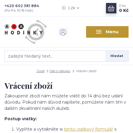
+420 602 381 884
0
ks
CZK
0 Kč
(Po-Pá, 10-16 hod.)
Menu
Hledat
Úvod
Vše o nákupu
Vrácení zboží
Vrácení zboží
Zakoupené zboží nám můžete vrátit do 14 dnů bez udání
důvodu. Pokud nám důvod napíšete, pomůžete nám tím v
dalším zkvalitnění našich služeb.
Postup vratky:
Vyplňte a vytiskněte si
tento vratkový formulář
s