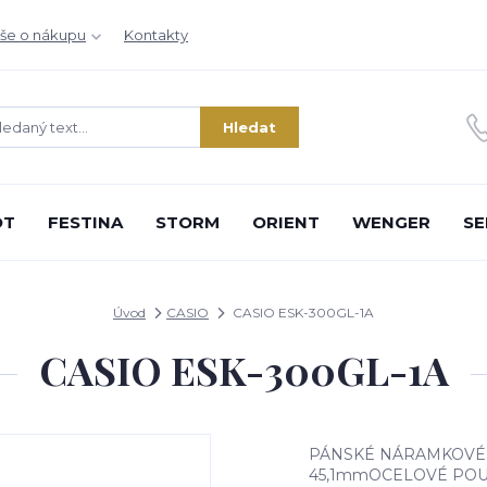
še o nákupu
Kontakty
Hledat
OT
FESTINA
STORM
ORIENT
WENGER
SE
Úvod
CASIO
CASIO ESK-300GL-1A
CASIO ESK-300GL-1A
PÁNSKÉ NÁRAMKOVÉ
45,1mmOCELOVÉ PO