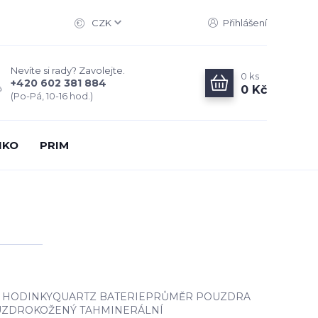
CZK
Přihlášení
Nevíte si rady? Zavolejte.
0
ks
+420 602 381 884
0 Kč
(Po-Pá, 10-16 hod.)
IKO
PRIM
 HODINKYQUARTZ BATERIEPRŮMĚR POUZDRA
UZDROKOŽENÝ TAHMINERÁLNÍ