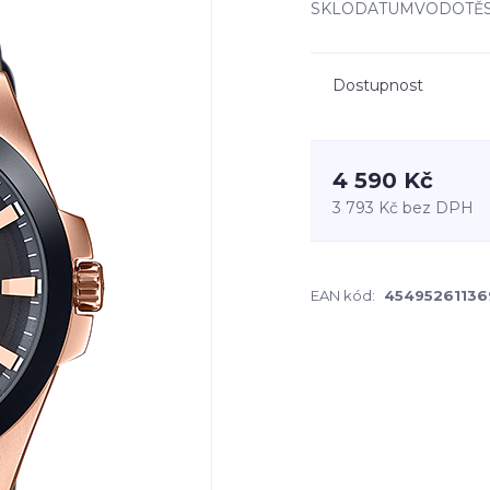
SKLODATUMVODOTĚS
Dostupnost
4 590 Kč
3 793 Kč
bez DPH
EAN kód:
45495261136