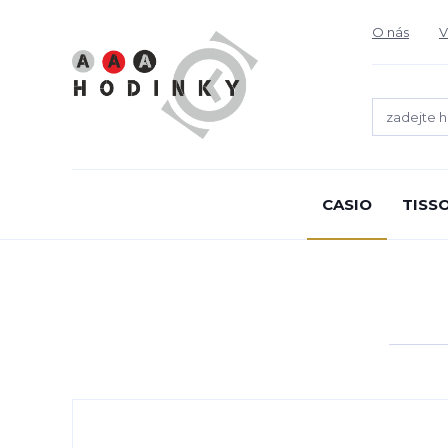
O nás
V
CASIO
TISS