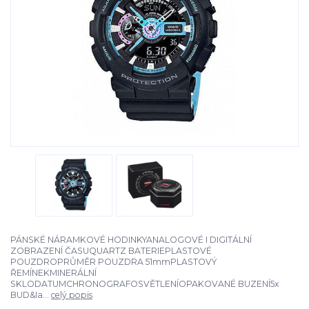
PÁNSKÉ NÁRAMKOVÉ HODINKYANALOGOVÉ I DIGITÁLNÍ
ZOBRAZENÍ ČASUQUARTZ BATERIEPLASTOVÉ
POUZDROPRŮMĚR POUZDRA 51mmPLASTOVÝ
ŘEMÍNEKMINERÁLNÍ
SKLODATUMCHRONOGRAFOSVĚTLENÍOPAKOVANÉ BUZENÍ5x
BUD&Ia...
celý popis