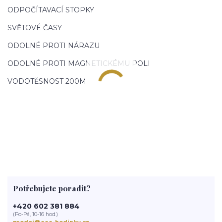
ODPOČÍTAVACÍ STOPKY
SVĚTOVÉ ČASY
ODOLNÉ PROTI NÁRAZU
ODOLNÉ PROTI MAGNETICKÉMU POLI
VODOTĚSNOST 200M
Potřebujete poradit?
+420 602 381 884
(Po-Pá, 10-16 hod.)
prodej@aaa-hodinky.cz