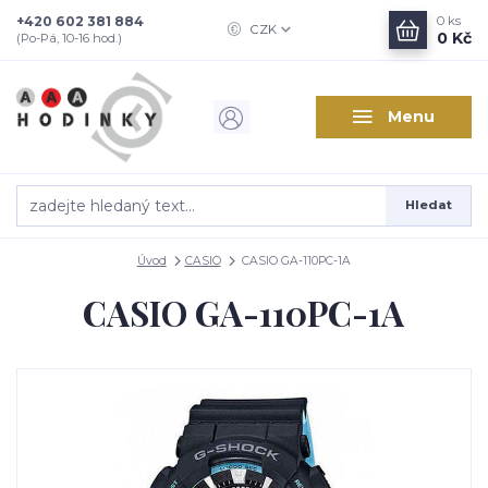
+420 602 381 884
0
ks
CZK
0 Kč
(Po-Pá, 10-16 hod.)
Menu
Hledat
Úvod
CASIO
CASIO GA-110PC-1A
CASIO GA-110PC-1A