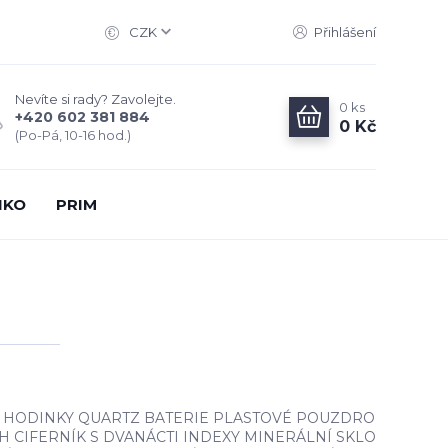
CZK
Přihlášení
Nevíte si rady? Zavolejte.
0
ks
+420 602 381 884
0 Kč
(Po-Pá, 10-16 hod.)
IKO
PRIM
HODINKY QUARTZ BATERIE PLASTOVÉ POUZDRO
H CIFERNÍK S DVANÁCTI INDEXY MINERÁLNÍ SKLO