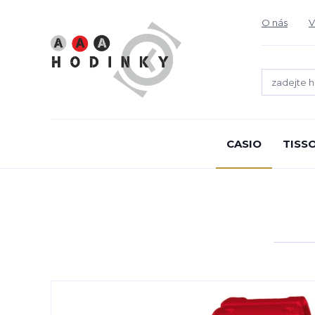
O nás
V
CASIO
TISS