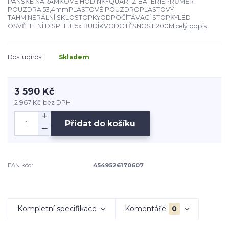
PÁNSKÉ NÁRAMKOVÉ HODINKYQUARTZ BATERIEPRŮMĚR
POUZDRA 53,4mmPLASTOVÉ POUZDROPLASTOVÝ
TAHMINERÁLNÍ SKLOSTOPKYODPOČÍTÁVACÍ STOPKYLED
OSVĚTLENÍ DISPLEJE5x BUDÍKVODOTĚSNOST 200M
celý popis
Dostupnost
Skladem
3 590 Kč
2 967 Kč
bez DPH
Přidat do košíku
EAN kód:
4549526170607
Kompletní specifikace
Komentáře
0