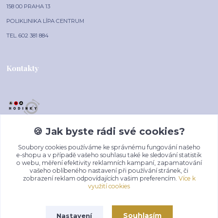
158 00 PRAHA 13
POLIKLINIKA LÍPA CENTRUM
TEL. 602 381 884
Kontakty
🍪 Jak byste rádi své cookies?
AAA-HODINKY.CZ
Soubory cookies používáme ke správnému fungování našeho
+420 602 381 884
e-shopu a v případě vašeho souhlasu také ke sledování statistik
o webu, měření efektivity reklamních kampaní, zapamatování
(Po-Pá, 10-16 hod.)
vašeho oblíbeného nastavení při používání stránek, či
zobrazení reklam odpovídajících vašim preferencím.
Více k
prodej@aaa-hodinky.cz
využití cookies
Souhlasím
Nastavení