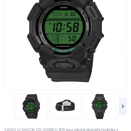
CASIO G-SHOCK GD-010BEG-1ER jsou odolné digitální hodinky z