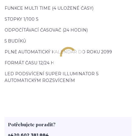
FUNKCE MULTI TIME (4 ULOŽENÉ ČASY)
STOPKY 1/100 S
ODPOČÍTÁVACÍ ČASOVAČ (24 HODIN)
5 BUDÍKŮ
PLNĚ AUTOMATICKÝ KALENDÁŘ DO ROKU 2099
FORMÁT ČASU 12/24 H
LED PODSVÍCENÍ SUPER ILLUMINATOR S
AUTOMATICKÝM ROZSVÍCENÍM
Potřebujete poradit?
+420 602 381 884