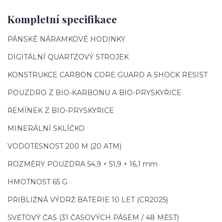
Kompletní specifikace
PÁNSKÉ NÁRAMKOVÉ HODINKY
DIGITÁLNÍ QUARTZOVÝ STROJEK
KONSTRUKCE CARBON CORE GUARD A SHOCK RESIST
POUZDRO Z BIO-KARBONU A BIO-PRYSKYŘICE
ŘEMÍNEK Z BIO-PRYSKYŘICE
MINERÁLNÍ SKLÍČKO
VODOTĚSNOST 200 M (20 ATM)
ROZMĚRY POUZDRA 54,9 × 51,9 × 16,1 mm
HMOTNOST 65 G
PŘIBLIŽNÁ VÝDRŽ BATERIE 10 LET (CR2025)
SVĚTOVÝ ČAS (31 ČASOVÝCH PÁSEM / 48 MĚST)