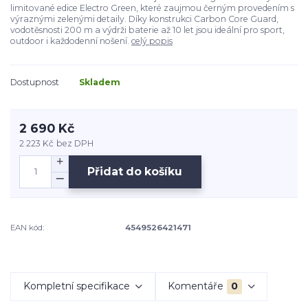
limitované edice Electro Green, které zaujmou černým provedením s
výraznými zelenými detaily. Díky konstrukci Carbon Core Guard,
vodotěsnosti 200 m a výdrži baterie až 10 let jsou ideální pro sport,
outdoor i každodenní nošení.
celý popis
Dostupnost
Skladem
2 690 Kč
2 223 Kč
bez DPH
Přidat do košíku
EAN kód:
4549526421471
Kompletní specifikace
Komentáře
0