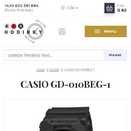
+420 602 381 884
0
ks
CZK
0 Kč
(Po-Pá, 10-16 hod.)
Menu
Hledat
Úvod
CASIO
CASIO GD-010BEG-1
CASIO GD-010BEG-1