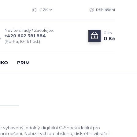
CZK
Přihlášení
Nevíte si rady? Zavolejte.
0
ks
+420 602 381 884
0 Kč
(Po-Pá, 10-16 hod.)
IKO
PRIM
vybavený, odolný digitální G‑Shock ideální pro
nní nošení. Nabízí rychlou obsluhu, diskrétní vibrační