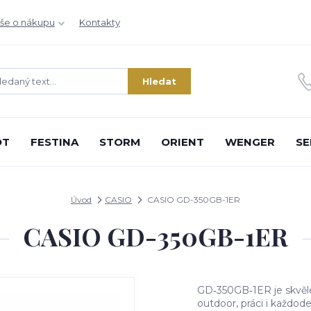
še o nákupu
Kontakty
Hledat
OT
FESTINA
STORM
ORIENT
WENGER
SE
Úvod
CASIO
CASIO GD-350GB-1ER
CASIO GD-350GB-1ER
GD‑350GB‑1ER je skvěle 
outdoor, práci i každode