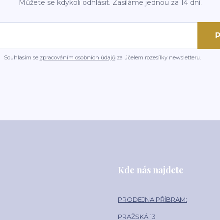
Můžete se kdykoli odhlásit. Zasíláme jednou za 14 dní.
P
Souhlasím se
zpracováním osobních údajů
za účelem rozesílky newsletteru.
Kde nás najdete
PRODEJNA PŘÍBRAM:
PRAŽSKÁ 13