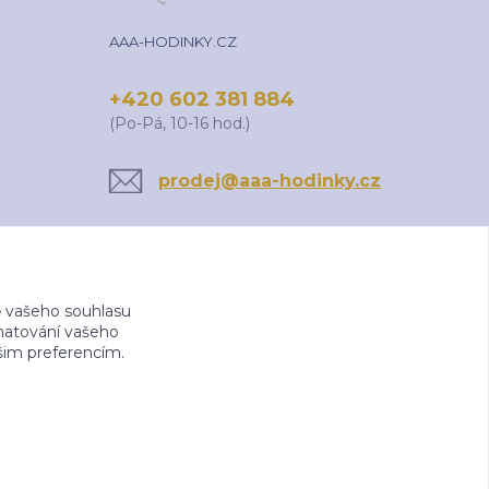
AAA-HODINKY.CZ
+420 602 381 884
(Po-Pá, 10-16 hod.)
prodej@aaa-hodinky.cz
 vašeho souhlasu
amatování vašeho
ašim preferencím.