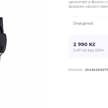
upozornění a dlouhou v
dostaneš robustní nástr
Dostupnost
2 990 Kč
2 471 Kč
bez DPH
EAN kód:
4549526357