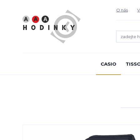
O nás
V
CASIO
TISS