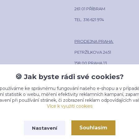
261 01 PŘÍBRAM
TEL. 316 621 974
PRODEJNA PRAHA:
PETRŽÍLKOVA 2451
158 00 PRAHA 13
POLIKLINIKA LÍPA CENTRUM
🍪 Jak byste rádi své cookies?
TEL. 602 381 884
 používáme ke správnému fungování našeho e-shopu a v případě
ní statistik o webu, měření efektivity reklamních kampaní, zap
vení při používání stránek, či zobrazení reklam odpovídajících v
Více k využití cookies
Souhlasím
Nastavení