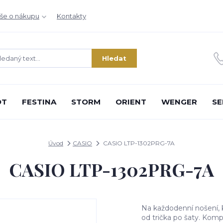
še o nákupu
Kontakty
Hledat
OT
FESTINA
STORM
ORIENT
WENGER
SE
Úvod
CASIO
CASIO LTP-1302PRG-7A
CASIO LTP-1302PRG-7A
Na každodenní nošení, 
od trička po šaty. Kompa