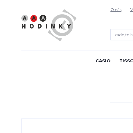
O nás
V
CASIO
TISS