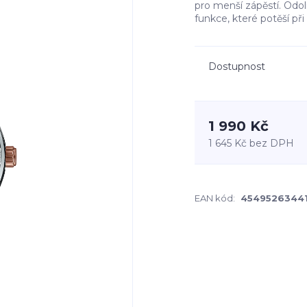
pro menší zápěstí. Odol
funkce, které potěší př
Dostupnost
1 990 Kč
1 645 Kč
bez DPH
EAN kód:
4549526344