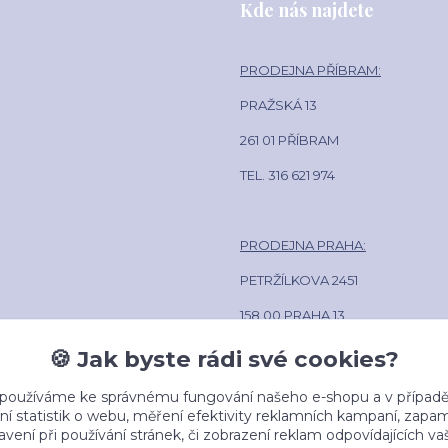
Kde nás najdete
PRODEJNA PŘÍBRAM:
PRAŽSKÁ 13
261 01 PŘÍBRAM
TEL. 316 621 974
PRODEJNA PRAHA:
PETRŽÍLKOVA 2451
158 00 PRAHA 13
POLIKLINIKA LÍPA CENTRUM
🍪 Jak byste rádi své cookies?
TEL. 602 381 884
 používáme ke správnému fungování našeho e-shopu a v případě
ní statistik o webu, měření efektivity reklamních kampaní, zap
vení při používání stránek, či zobrazení reklam odpovídajících v