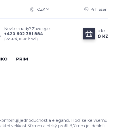
CZK
Přihlášení
Nevíte si rady? Zavolejte.
0
ks
+420 602 381 884
0 Kč
(Po-Pá, 10-16 hod.)
IKO
PRIM
kombinují jednoduchost a eleganci. Hodí se ke všemu
ktní velikost 30 mm a nízký profil 8,7 mm je ideální i