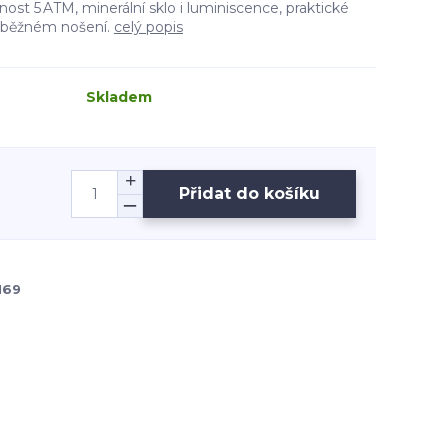
nost 5 ATM, minerální sklo i luminiscence, praktické
i běžném nošení.
celý popis
Skladem
Přidat do košíku
169