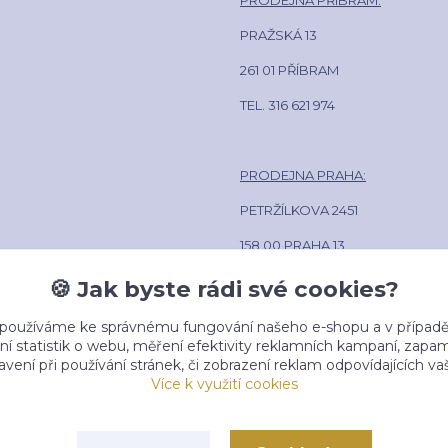
PRODEJNA PŘÍBRAM:
PRAŽSKÁ 13
261 01 PŘÍBRAM
TEL. 316 621 974
PRODEJNA PRAHA:
PETRŽÍLKOVA 2451
158 00 PRAHA 13
POLIKLINIKA LÍPA CENTRUM
🍪 Jak byste rádi své cookies?
TEL. 602 381 884
 používáme ke správnému fungování našeho e-shopu a v případě
ní statistik o webu, měření efektivity reklamních kampaní, zap
vení při používání stránek, či zobrazení reklam odpovídajících v
Více k využití cookies