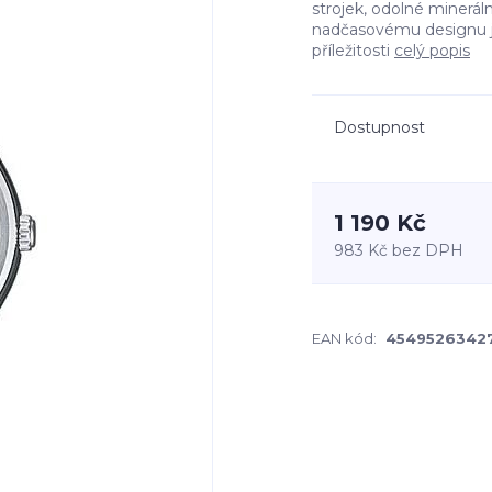
strojek, odolné minerál
nadčasovému designu js
příležitosti
celý popis
Dostupnost
1 190 Kč
983 Kč
bez DPH
EAN kód:
4549526342