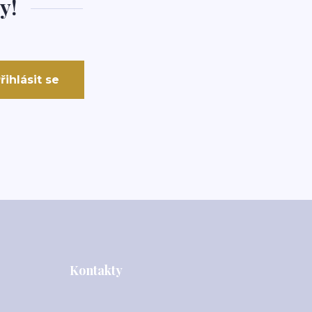
y!
řihlásit se
Kontakty