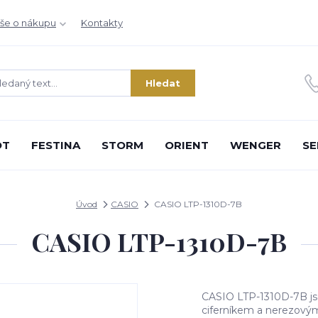
še o nákupu
Kontakty
Hledat
OT
FESTINA
STORM
ORIENT
WENGER
SE
Úvod
CASIO
CASIO LTP-1310D-7B
CASIO LTP-1310D-7B
CASIO LTP-1310D-7B js
ciferníkem a nerezovým