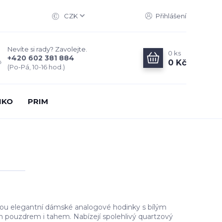
CZK
Přihlášení
Nevíte si rady? Zavolejte.
0
ks
+420 602 381 884
0 Kč
(Po-Pá, 10-16 hod.)
IKO
PRIM
ou elegantní dámské analogové hodinky s bílým
 pouzdrem i tahem. Nabízejí spolehlivý quartzový