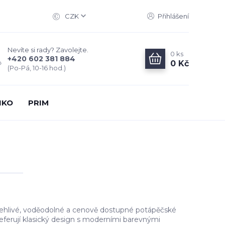
CZK
Přihlášení
Nevíte si rady? Zavolejte.
0
ks
+420 602 381 884
0 Kč
(Po-Pá, 10-16 hod.)
IKO
PRIM
polehlivé, voděodolné a cenově dostupné potápěčské
preferují klasický design s moderními barevnými