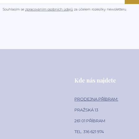
Souhlasím se
zpracováním osobních údajů
za účelem rozesílky newsletteru.
Kde nás najdete
PRODEJNA PŘÍBRAM:
PRAŽSKÁ 13
261 01 PŘÍBRAM
TEL. 316 621 974