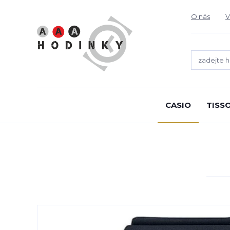
O nás
V
CASIO
TISS