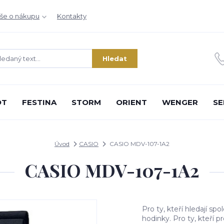
še o nákupu
Kontakty
Hledat
OT
FESTINA
STORM
ORIENT
WENGER
SE
Úvod
CASIO
CASIO MDV-107-1A2
CASIO MDV-107-1A2
Pro ty, kteří hledají s
hodinky. Pro ty, kteří 