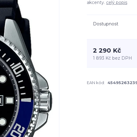
akcenty.
celý popis
Dostupnost
2 290 Kč
1 893 Kč
bez DPH
EAN kód:
4549526323