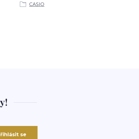
CASIO
y!
řihlásit se