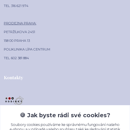
TEL. 316 621 974
PRODEJNA PRAHA:
PETRŽÍLKOVA 2451
158 00 PRAHA 13
POLIKLINIKA LÍPA CENTRUM
TEL. 602 381 884
Kontakty
🍪 Jak byste rádi své cookies?
AAA-HODINKY.CZ
Soubory cookies používáme ke správnému fungování našeho
+420 602 381 884
e-shopu a v případě vašeho souhlasu také ke sledování statistik