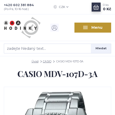
+420 602 381 884
0
ks
CZK
0 Kč
(Po-Pá, 10-16 hod.)
Menu
Hledat
Úvod
CASIO
CASIO MDV-107D-3A
CASIO MDV-107D-3A