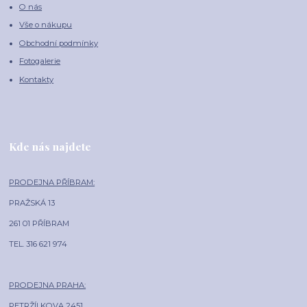
O nás
Vše o nákupu
Obchodní podmínky
Fotogalerie
Kontakty
Kde nás najdete
PRODEJNA PŘÍBRAM:
PRAŽSKÁ 13
261 01 PŘÍBRAM
TEL. 316 621 974
PRODEJNA PRAHA:
PETRŽÍLKOVA 2451