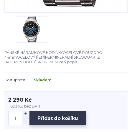
PÁNSKÉ NÁRAMKOVÉ HODINKYOCELOVÉ POUZDRO
44mmOCELOVÝ ŘEMÍNEKMINERÁLNÍ SKLOQUARTZ
BATERIEVODOTĚSNOST 50M
celý popis
Dostupnost
Skladem
2 290 Kč
1 893 Kč
bez DPH
Přidat do košíku