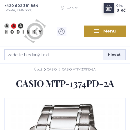
+420 602 381 884
0
ks
CZK
0 Kč
(Po-Pá, 10-16 hod.)
Menu
Hledat
Úvod
CASIO
CASIO MTP-1374PD-2A
CASIO MTP-1374PD-2A