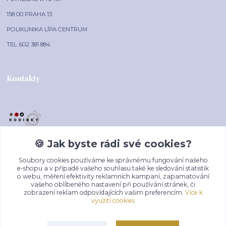
158 00 PRAHA 13
POLIKLINIKA LÍPA CENTRUM
TEL. 602 381 884
Kontakty
🍪 Jak byste rádi své cookies?
AAA-HODINKY.CZ
Soubory cookies používáme ke správnému fungování našeho
+420 602 381 884
e-shopu a v případě vašeho souhlasu také ke sledování statistik
o webu, měření efektivity reklamních kampaní, zapamatování
(Po-Pá, 10-16 hod.)
vašeho oblíbeného nastavení při používání stránek, či
zobrazení reklam odpovídajících vašim preferencím.
Více k
prodej@aaa-hodinky.cz
využití cookies