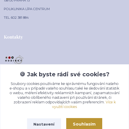
158 00 PRAHA 13
POLIKLINIKA LÍPA CENTRUM
TEL. 602 381 884
Kontakty
🍪 Jak byste rádi své cookies?
AAA-HODINKY.CZ
Soubory cookies používáme ke správnému fungování našeho
+420 602 381 884
e-shopu a v případě vašeho souhlasu také ke sledování statistik
o webu, měření efektivity reklamních kampaní, zapamatování
(Po-Pá, 10-16 hod.)
vašeho oblíbeného nastavení při používání stránek, či
zobrazení reklam odpovídajících vašim preferencím.
Více k
prodej@aaa-hodinky.cz
využití cookies
Souhlasím
Nastavení