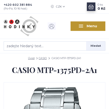
+420 602 381 884
0
ks
CZK
0 Kč
(Po-Pá, 10-16 hod.)
Menu
Hledat
Úvod
CASIO
CASIO MTP-1375PD-2A1
CASIO MTP-1375PD-2A1