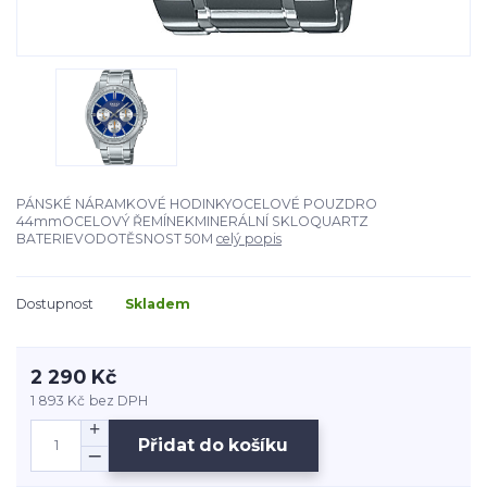
PÁNSKÉ NÁRAMKOVÉ HODINKYOCELOVÉ POUZDRO
44mmOCELOVÝ ŘEMÍNEKMINERÁLNÍ SKLOQUARTZ
BATERIEVODOTĚSNOST 50M
celý popis
Dostupnost
Skladem
2 290 Kč
1 893 Kč
bez DPH
Přidat do košíku