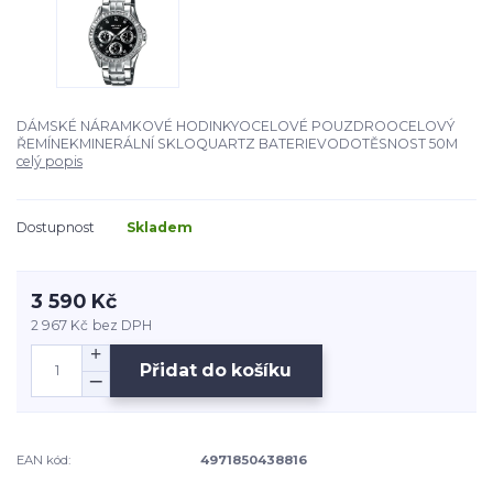
DÁMSKÉ NÁRAMKOVÉ HODINKYOCELOVÉ POUZDROOCELOVÝ
ŘEMÍNEKMINERÁLNÍ SKLOQUARTZ BATERIEVODOTĚSNOST 50M
celý popis
Dostupnost
Skladem
3 590 Kč
2 967 Kč
bez DPH
Přidat do košíku
EAN kód:
4971850438816