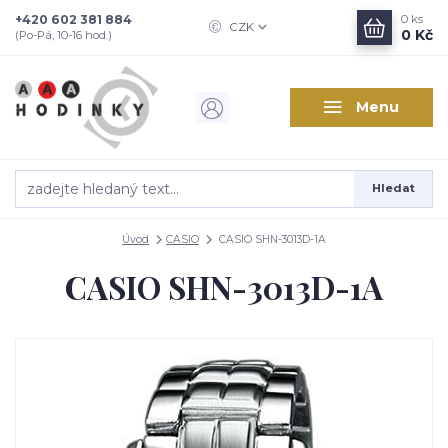
+420 602 381 884
0
ks
CZK
0 Kč
(Po-Pá, 10-16 hod.)
Menu
Hledat
Úvod
CASIO
CASIO SHN-3013D-1A
CASIO SHN-3013D-1A