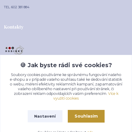
TEL. 602 381 884
Kontakty
🍪 Jak byste rádi své cookies?
AAA-HODINKY.CZ
Soubory cookies používáme ke správnému fungování našeho
+420 602 381 884
e-shopu a v případě vašeho souhlasu také ke sledování statistik
o webu, měření efektivity reklamních kampaní, zapamatování
(Po-Pá, 10-16 hod.)
vašeho oblíbeného nastavení při používání stránek, či
zobrazení reklam odpovídajících vašim preferencím.
Více k
prodej@aaa-hodinky.cz
využití cookies
Souhlasím
Nastavení