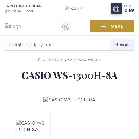
+420 602 381 884
0
ks
CZK
0 Kč
(Po-Pá, 10-16 hod.)
Menu
Hledat
Úvod
CASIO
CASIO WS-1300H-8A
CASIO WS-1300H-8A