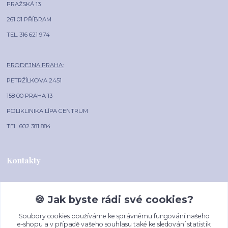
PRAŽSKÁ 13
261 01 PŘÍBRAM
TEL. 316 621 974
PRODEJNA PRAHA:
PETRŽÍLKOVA 2451
158 00 PRAHA 13
POLIKLINIKA LÍPA CENTRUM
TEL. 602 381 884
Kontakty
🍪 Jak byste rádi své cookies?
AAA-HODINKY.CZ
Soubory cookies používáme ke správnému fungování našeho
+420 602 381 884
e-shopu a v případě vašeho souhlasu také ke sledování statistik