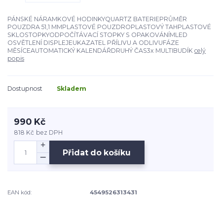
PÁNSKÉ NÁRAMKOVÉ HODINKYQUARTZ BATERIEPRŮMĚR
POUZDRA 51,1 MMPLASTOVÉ POUZDROPLASTOVÝ TAHPLASTOVÉ
SKLOSTOPKYODPOČÍTÁVACÍ STOPKY S OPAKOVÁNÍMLED
OSVĚTLENÍ DISPLEJEUKAZATEL PŘÍLIVU A ODLIVUFÁZE
MĚSÍCEAUTOMATICKÝ KALENDÁŘDRUHÝ ČAS3x MULTIBUDÍK
celý
popis
Dostupnost
Skladem
990 Kč
818 Kč
bez DPH
Přidat do košíku
EAN kód:
4549526313431