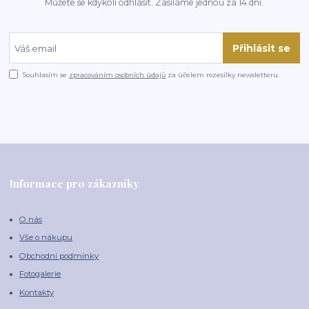
Můžete se kdykoli odhlásit. Zasíláme jednou za 14 dní.
Přihlásit se
Souhlasím se
zpracováním osobních údajů
za účelem rozesílky newsletteru.
Informace pro zákazníky
O nás
Vše o nákupu
Obchodní podmínky
Fotogalerie
Kontakty