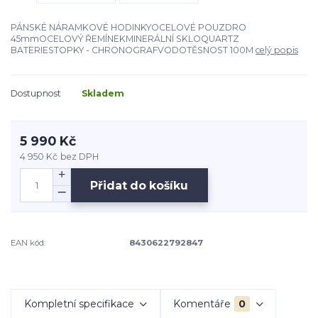
PÁNSKÉ NÁRAMKOVÉ HODINKYOCELOVÉ POUZDRO
45mmOCELOVÝ ŘEMÍNEKMINERÁLNÍ SKLOQUARTZ
BATERIESTOPKY - CHRONOGRAFVODOTĚSNOST 100M
celý popis
Dostupnost
Skladem
5 990 Kč
4 950 Kč
bez DPH
Přidat do košíku
EAN kód:
8430622792847
Kompletní specifikace
Komentáře
0