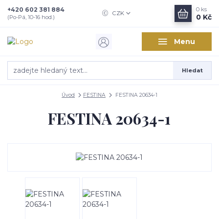
+420 602 381 884
0
ks
CZK
0 Kč
(Po-Pá, 10-16 hod.)
Menu
Hledat
Úvod
FESTINA
FESTINA 20634-1
FESTINA 20634-1