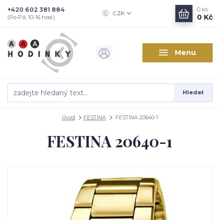
+420 602 381 884
0
ks
CZK
0 Kč
(Po-Pá, 10-16 hod.)
Menu
Hledat
Úvod
FESTINA
FESTINA 20640-1
FESTINA 20640-1