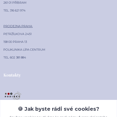
261 01 PŘÍBRAM
TEL. 316 621 974
PRODEJNA PRAHA:
PETRŽÍLKOVA 2451
158 00 PRAHA 13
POLIKLINIKA LÍPA CENTRUM
TEL. 602 381 884
Kontakty
🍪 Jak byste rádi své cookies?
AAA-HODINKY.CZ