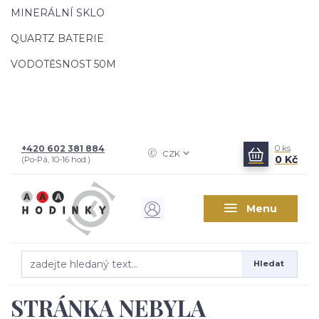
MINERÁLNÍ SKLO
QUARTZ BATERIE
VODOTĚSNOST 50M
+420 602 381 884
0
ks
CZK
0 Kč
(Po-Pá, 10-16 hod.)
Menu
Hledat
STRÁNKA NEBYLA