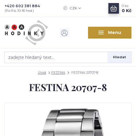
+420 602 381 884
0
ks
CZK
0 Kč
(Po-Pá, 10-16 hod.)
Menu
Hledat
Úvod
FESTINA
FESTINA 20707-8
FESTINA 20707-8