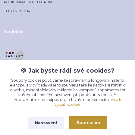
POLIKLINIKA LÍPA CENTRUM
TEL. 602 381 884
Kontakty
🍪 Jak byste rádi své cookies?
🍪 Jak byste rádi své cookies?
AAA-HODINKY.CZ
Soubory cookies používáme ke správnému fungování našeho
Soubory cookies používáme ke správnému fungování našeho
+420 602 381 884
e-shopu a v případě vašeho souhlasu také ke sledování statistik
e-shopu a v případě vašeho souhlasu také ke sledování statistik
(Po-Pá, 10-16 hod.)
o webu, měření efektivity reklamních kampaní, zapamatování
o webu, měření efektivity reklamních kampaní, zapamatování
vašeho oblíbeného nastavení při používání stránek, či
vašeho oblíbeného nastavení při používání stránek, či
zobrazení reklam odpovídajících vašim preferencím.
zobrazení reklam odpovídajících vašim preferencím.
Více k
Více k
prodej@aaa-hodinky.cz
využití cookies
využití cookies
Souhlasím
Souhlasím
Nastavení
Nastavení