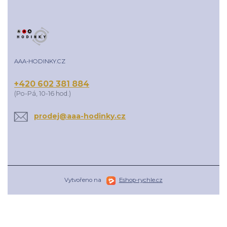
AAA-HODINKY.CZ
+420 602 381 884
(Po-Pá, 10-16 hod.)
prodej@aaa-hodinky.cz
Vytvořeno na
Eshop-rychle.cz