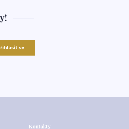
y!
řihlásit se
Kontakty