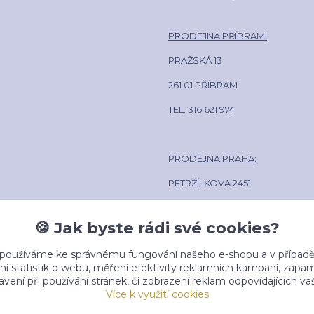
PRODEJNA PŘÍBRAM:
PRAŽSKÁ 13
261 01 PŘÍBRAM
TEL. 316 621 974
PRODEJNA PRAHA:
PETRŽÍLKOVA 2451
158 00 PRAHA 13
🍪 Jak byste rádi své cookies?
POLIKLINIKA LÍPA CENTRUM
 používáme ke správnému fungování našeho e-shopu a v případě
TEL. 602 381 884
ní statistik o webu, měření efektivity reklamních kampaní, zap
vení při používání stránek, či zobrazení reklam odpovídajících v
Více k využití cookies