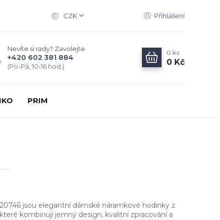
CZK
Přihlášení
Nevíte si rady? Zavolejte.
0
ks
+420 602 381 884
0 Kč
(Po-Pá, 10-16 hod.)
IKO
PRIM
 20746 jsou elegantní dámské náramkové hodinky z
teré kombinují jemný design, kvalitní zpracování a