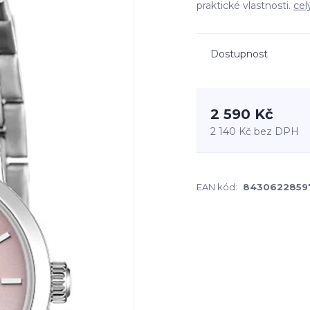
praktické vlastnosti.
cel
Dostupnost
2 590 Kč
2 140 Kč
bez DPH
EAN kód:
8430622859