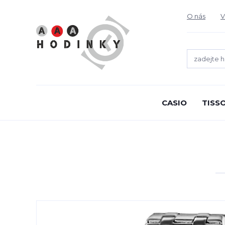
O nás
V
CASIO
TISS