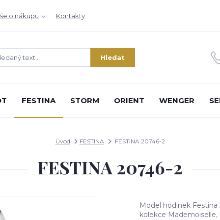
še o nákupu
Kontakty
Hledat
OT
FESTINA
STORM
ORIENT
WENGER
SE
Úvod
FESTINA
FESTINA 20746-2
FESTINA 20746-2
Model hodinek Festina
kolekce Mademoiselle, k