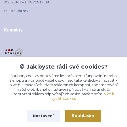
POLIKLINIKA LÍPA CENTRUM
TEL. 602 381 884
Kontakty
🍪 Jak byste rádi své cookies?
AAA-HODINKY.CZ
Soubory cookies používáme ke správnému fungování našeho
+420 602 381 884
e-shopu a v případě vašeho souhlasu také ke sledování statistik
o webu, měření efektivity reklamních kampaní, zapamatování
(Po-Pá, 10-16 hod.)
vašeho oblíbeného nastavení při používání stránek, či
zobrazení reklam odpovídajících vašim preferencím.
Více k
prodej@aaa-hodinky.cz
využití cookies
Souhlasím
Nastavení