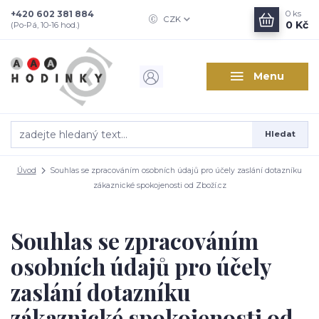
+420 602 381 884
0
ks
CZK
0 Kč
(Po-Pá, 10-16 hod.)
Menu
Hledat
Úvod
Souhlas se zpracováním osobních údajů pro účely zaslání dotazníku
zákaznické spokojenosti od Zboží.cz
Souhlas se zpracováním
osobních údajů pro účely
zaslání dotazníku
zákaznické spokojenosti od