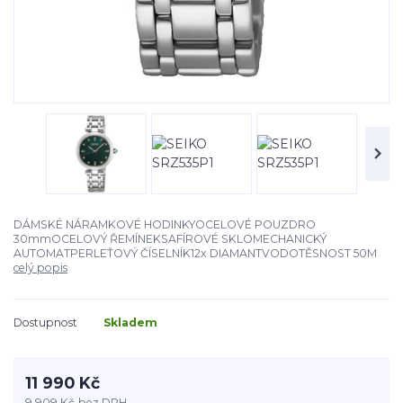
DÁMSKÉ NÁRAMKOVÉ HODINKYOCELOVÉ POUZDRO
30mmOCELOVÝ ŘEMÍNEKSAFÍROVÉ SKLOMECHANICKÝ
AUTOMATPERLEŤOVÝ ČÍSELNÍK12x DIAMANTVODOTĚSNOST 50M
celý popis
Dostupnost
Skladem
11 990 Kč
9 909 Kč
bez DPH