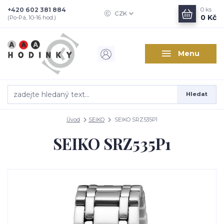
+420 602 381 884
0
ks
CZK
0 Kč
(Po-Pá, 10-16 hod.)
Menu
Hledat
Úvod
SEIKO
SEIKO SRZ535P1
SEIKO SRZ535P1