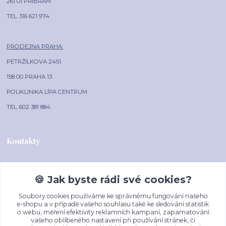
261 01 PŘÍBRAM
TEL. 316 621 974
PRODEJNA PRAHA:
PETRŽÍLKOVA 2451
158 00 PRAHA 13
POLIKLINIKA LÍPA CENTRUM
TEL. 602 381 884
Kontakty
🍪 Jak byste rádi své cookies?
AAA-HODINKY.CZ
Soubory cookies používáme ke správnému fungování našeho
+420 602 381 884
e-shopu a v případě vašeho souhlasu také ke sledování statistik
(Po-Pá, 10-16 hod.)
o webu, měření efektivity reklamních kampaní, zapamatování
vašeho oblíbeného nastavení při používání stránek, či