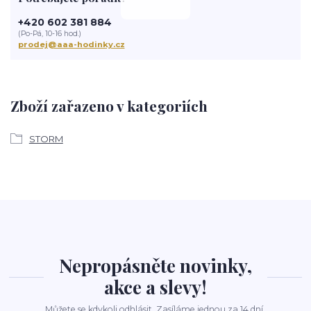
+420 602 381 884
(Po-Pá, 10-16 hod.)
prodej@aaa-hodinky.cz
Zboží zařazeno v kategoriích
STORM
Nepropásněte novinky,
akce a slevy!
Můžete se kdykoli odhlásit. Zasíláme jednou za 14 dní.