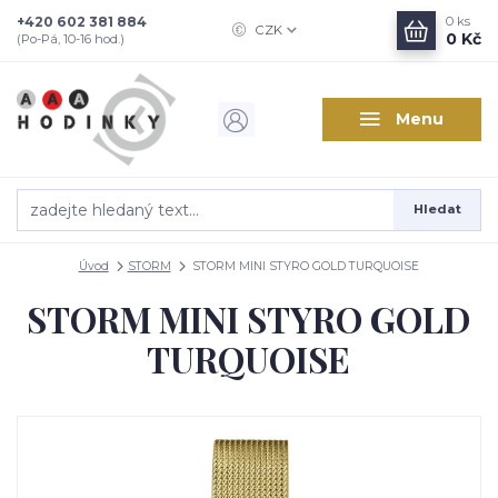
+420 602 381 884
0
ks
CZK
0 Kč
(Po-Pá, 10-16 hod.)
Menu
Hledat
Úvod
STORM
STORM MINI STYRO GOLD TURQUOISE
STORM MINI STYRO GOLD
TURQUOISE