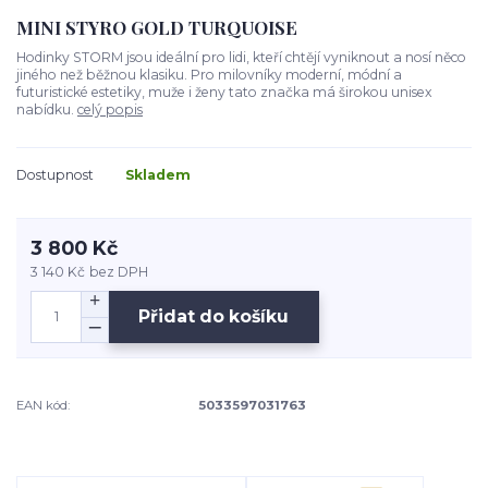
MINI STYRO GOLD TURQUOISE
Hodinky STORM jsou ideální pro lidi, kteří chtějí vyniknout a nosí něco
jiného než běžnou klasiku. Pro milovníky moderní, módní a
futuristické estetiky, muže i ženy tato značka má širokou unisex
nabídku.
celý popis
Dostupnost
Skladem
3 800 Kč
3 140 Kč
bez DPH
Přidat do košíku
EAN kód:
5033597031763