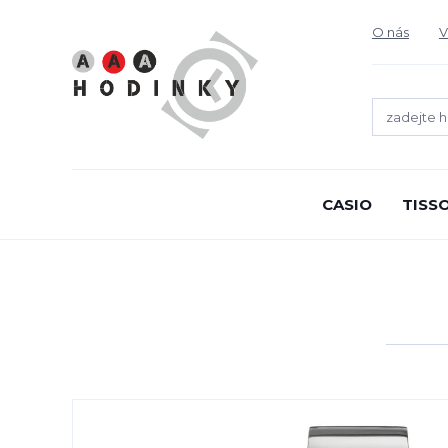
O nás
V
CASIO
TISS