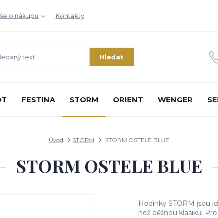
še o nákupu
Kontakty
Hledat
OT
FESTINA
STORM
ORIENT
WENGER
SE
Úvod
STORM
STORM OSTELE BLUE
STORM OSTELE BLUE
Hodinky STORM jsou ideál
než běžnou klasiku. Pro