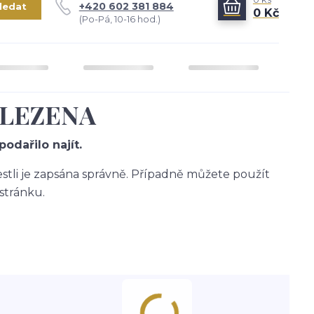
+420 602 381 884
ledat
0 Kč
(Po-Pá, 10-16 hod.)
ALEZENA
odařilo najít.
jestli je zapsána správně. Případně můžete použít
stránku.