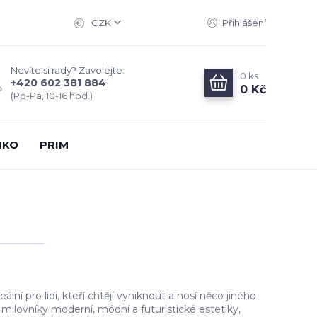
CZK
Přihlášení
Nevíte si rady? Zavolejte.
0
ks
+420 602 381 884
0 Kč
(Po-Pá, 10-16 hod.)
IKO
PRIM
ní pro lidi, kteří chtějí vyniknout a nosí něco jiného
 milovníky moderní, módní a futuristické estetiky,