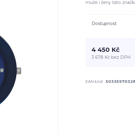
muže i ženy tato značk
Dostupnost
4 450 Kč
3 678 Kč
bez DPH
EAN kód:
5033597032