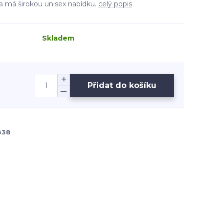
a má širokou unisex nabídku.
celý popis
Skladem
Přidat do košíku
838