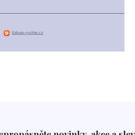
a
Eshop-rychle.cz
epropásněte novinky, akce a slev