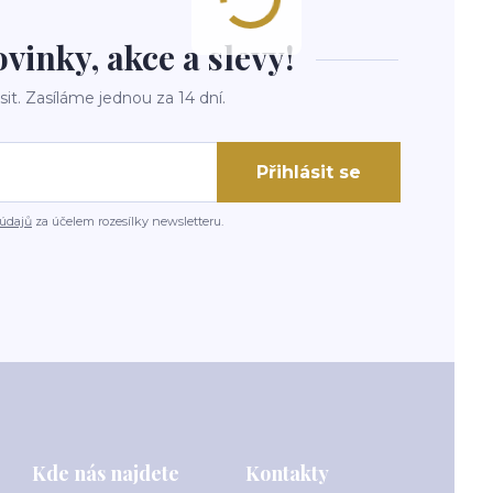
inky, akce a slevy!
it. Zasíláme jednou za 14 dní.
Přihlásit se
údajů
za účelem rozesílky newsletteru.
Kde nás najdete
Kontakty