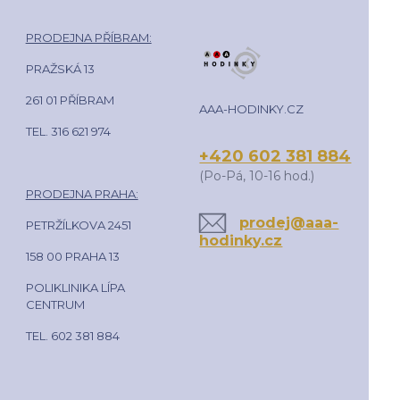
PRODEJNA PŘÍBRAM:
PRAŽSKÁ 13
261 01 PŘÍBRAM
AAA-HODINKY.CZ
TEL. 316 621 974
+420 602 381 884
(Po-Pá, 10-16 hod.)
PRODEJNA PRAHA:
prodej@aaa-
PETRŽÍLKOVA 2451
hodinky.cz
158 00 PRAHA 13
POLIKLINIKA LÍPA
CENTRUM
TEL. 602 381 884