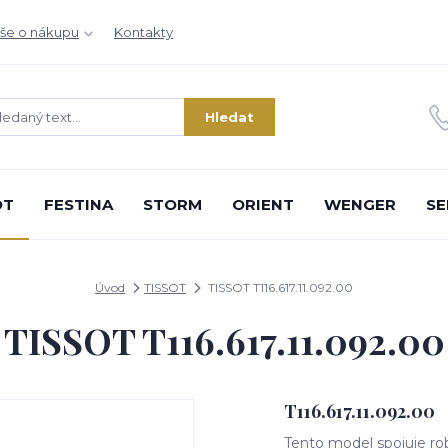
še o nákupu
Kontakty
Hledat
OT
FESTINA
STORM
ORIENT
WENGER
SE
Úvod
TISSOT
TISSOT T116.617.11.092.00
TISSOT T116.617.11.092.00
T116.617.11.092.00
Tento model spojuje rob