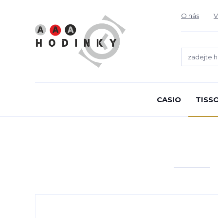
O nás
V
CASIO
TISS