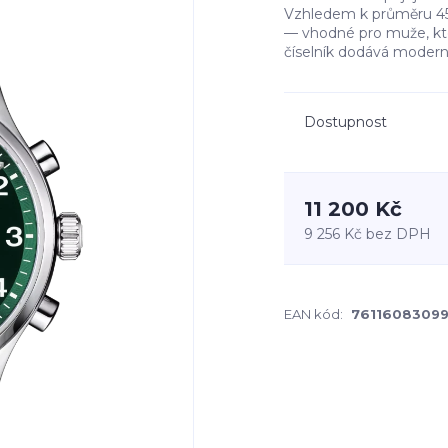
Vzhledem k průměru 45
— vhodné pro muže, kteř
číselník dodává modern
Dostupnost
11 200 Kč
9 256 Kč
bez DPH
EAN kód:
7611608309