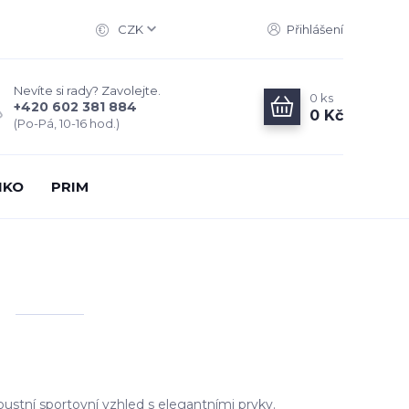
CZK
Přihlášení
Nevíte si rady? Zavolejte.
0
ks
+420 602 381 884
0 Kč
(Po-Pá, 10-16 hod.)
IKO
PRIM
ustní sportovní vzhled s elegantními prvky.