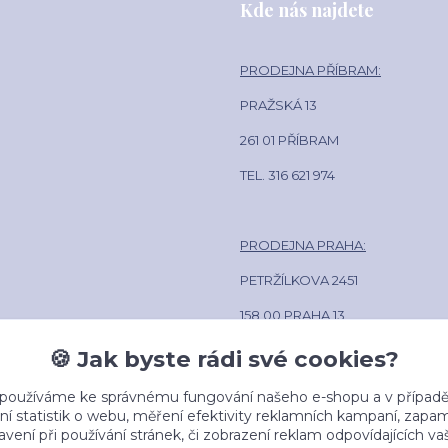
Kde nás najdete
PRODEJNA PŘÍBRAM:
PRAŽSKÁ 13
261 01 PŘÍBRAM
TEL. 316 621 974
PRODEJNA PRAHA:
PETRŽÍLKOVA 2451
158 00 PRAHA 13
POLIKLINIKA LÍPA CENTRUM
🍪 Jak byste rádi své cookies?
TEL. 602 381 884
 používáme ke správnému fungování našeho e-shopu a v případě
ní statistik o webu, měření efektivity reklamních kampaní, zap
vení při používání stránek, či zobrazení reklam odpovídajících v