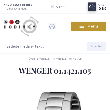
+420 602 381 884
0
ks
CZK
0 Kč
(Po-Pá, 10-16 hod.)
Menu
Hledat
Úvod
WENGER
WENGER 01.1421.105
WENGER 01.1421.105