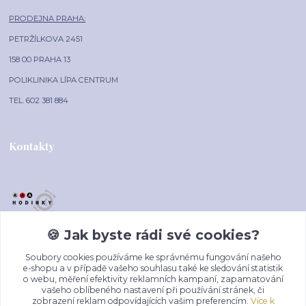
PRODEJNA PRAHA:
PETRŽÍLKOVA 2451
158 00 PRAHA 13
POLIKLINIKA LÍPA CENTRUM
TEL. 602 381 884
Kontakty
🍪 Jak byste rádi své cookies?
AAA-HODINKY.CZ
Soubory cookies používáme ke správnému fungování našeho
+420 602 381 884
e-shopu a v případě vašeho souhlasu také ke sledování statistik
o webu, měření efektivity reklamních kampaní, zapamatování
(Po-Pá, 10-16 hod.)
vašeho oblíbeného nastavení při používání stránek, či
zobrazení reklam odpovídajících vašim preferencím.
Více k