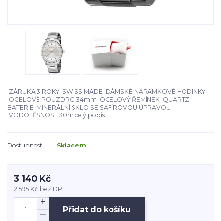
ZÁRUKA 3 ROKY SWISS MADE DÁMSKÉ NÁRAMKOVÉ HODINKY
OCELOVÉ POUZDRO 34mm OCELOVÝ ŘEMÍNEK QUARTZ
BATERIE MINERÁLNÍ SKLO SE SAFÍROVOU ÚPRAVOU
VODOTĚSNOST 30m
celý popis
Dostupnost
Skladem
3 140 Kč
2 595 Kč
bez DPH
Přidat do košíku